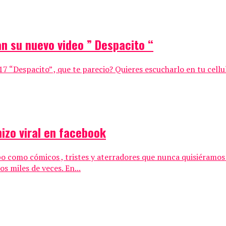
n su nuevo video ” Despacito “
17 “Despacito” , que te parecio? Quieres escucharlo en tu cell
hizo viral en facebook
 como cómicos , tristes y aterradores que nunca quisiéramos 
s miles de veces. En...