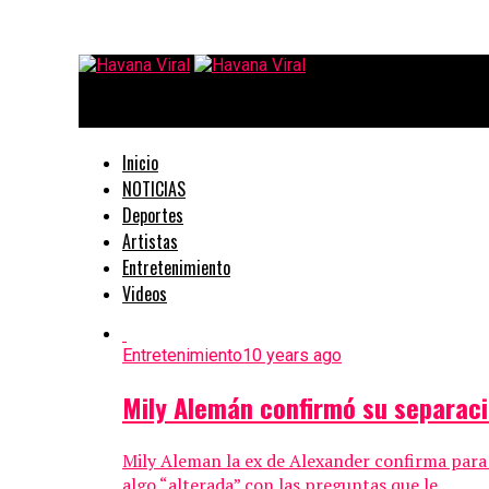
Havana Viral
Inicio
NOTICIAS
Deportes
Artistas
Entretenimiento
Videos
Entretenimiento
10 years ago
Mily Alemán confirmó su separaci
Mily Aleman la ex de Alexander confirma para 
algo “alterada” con las preguntas que le...