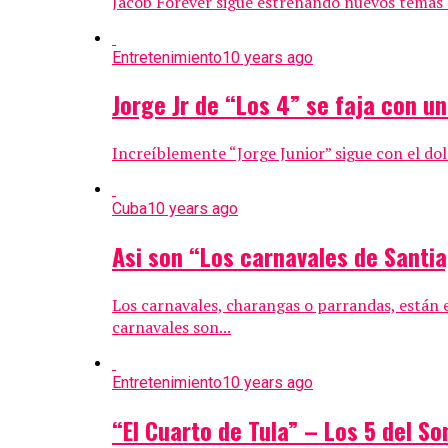
Jacob Forever sigue estrenando nuevos temas c
Entretenimiento
10 years ago
Jorge Jr de “Los 4” se faja con un
Increíblemente “Jorge Junior” sigue con el dolo
Cuba
10 years ago
Asi son “Los carnavales de Santi
Los carnavales, charangas o parrandas, están e
carnavales son...
Entretenimiento
10 years ago
“El Cuarto de Tula” – Los 5 del S