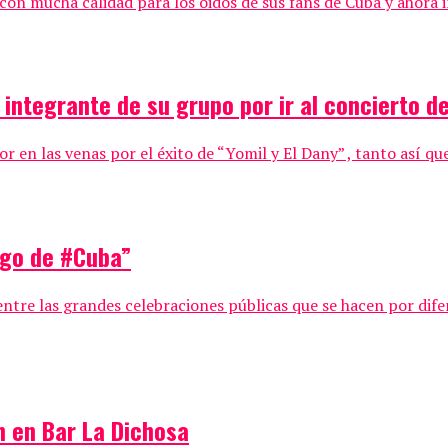
on mucha calidad para los oidos de sus fans de Cuba y ahora i
 integrante de su grupo por ir al concierto de
r en las venas por el éxito de “Yomil y El Dany” , tanto así que
ago de #Cuba”
ntre las grandes celebraciones públicas que se hacen por difer
on en Bar La Dichosa